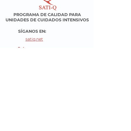
PROGRAMA DE CALIDAD
PARA
UNIDADES DE CUIDADOS INTENSIVOS
SÍGANOS EN:
satiq.net
@satiqgroup
SATI-Q
satiq@hardineros.com.ar
Políticas del
Políticas del sitio
Programa
web