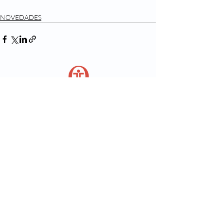
NOVEDADES
PROGRAMA DE CALIDAD
PARA
UNIDADES DE CUIDADOS INTENSIVOS
SÍGANOS EN:
satiq.net
@satiqgroup
SATI-Q
satiq@hardineros.com.ar