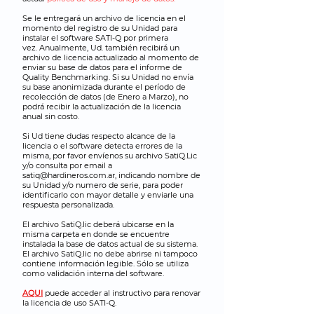
Se le entregará un archivo de licencia en el
momento del registro de su Unidad para
instalar el software SATI-Q por primera
vez.
Anualmente, Ud. también recibirá un
archivo de licencia actualizado al momento de
enviar su base de datos para el informe de
Quality Benchmarking. Si su Unidad no envía
su base anonimizada durante el período de
recolección de datos (de Enero a Marzo), no
podrá recibir la actualización de la licencia
anual sin costo.
Si Ud tiene dudas respecto alcance de la
licencia o el software detecta errores de la
misma, por favor envíenos su archivo SatiQ.Lic
y/o consulta por email a
satiq@hardineros.com.ar
, indicando nombre de
su Unidad y/o numero de serie, para poder
identificarlo con mayor detalle y enviarle una
respuesta personalizada.
El archivo SatiQ.lic deberá ubicarse en la
misma carpeta en donde se encuentre
instalada la base de datos actual de su sistema.
El archivo SatiQ.lic no debe abrirse ni tampoco
contiene información legible. Sólo se utiliza
como validación interna del software.
AQUI
puede acceder al instructivo para renovar
la licencia de uso SATI-Q.